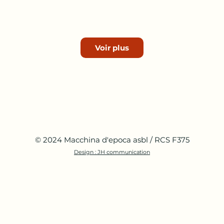
hina on Tour 2025
Die ADAC 
Voir plus
Classic 
© 2024 Macchina d'epoca asbl / RCS F375
Design : JH communication
tage Cars & Bikes
Vespa on T