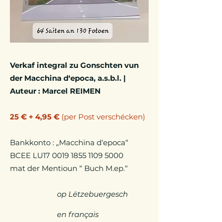
Verkaf integral zu Gonschten vun
der Macchina d‘epoca, a.s.b.l. |
Auteur : Marcel REIMEN
25 € + 4,95 €
(per Post verschécken)
Bankkonto : „Macchina d‘epoca“
BCEE LU17
0019 1855 1109 5000
mat der Mentioun “ Buch M.ep.“
op Lëtzebuergesch
en français